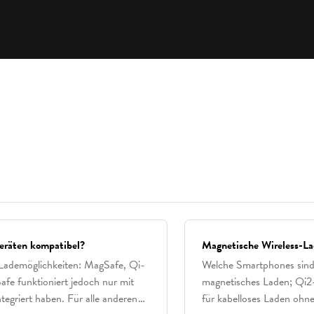
Geräten kompatibel?
Magnetische Wireless-La
 Lademöglichkeiten: MagSafe, Qi-
Welche Smartphones sind
fe funktioniert jedoch nur mit
magnetisches Laden; Qi2
egriert haben. Für alle anderen
für kabelloses Laden ohne