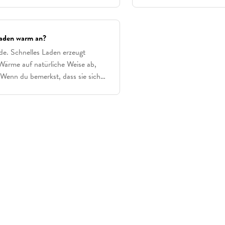
langsamer).Ist ein Netztei
Laden warm an?
rde. Schnelles Laden erzeugt
 Wärme auf natürliche Weise ab,
Wenn du bemerkst, dass sie sich