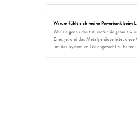
Geräte kannst du Qi-Wireless-Ch
Warum fühlt sich meine Powerbank beim 
Weil sie genau das tut, wofür sie gebaut wu
Energie, und das Metallgehäuse leitet diese
um das System im Gleichgewicht zu halten. 
warm anfühlt, dann ist das vö