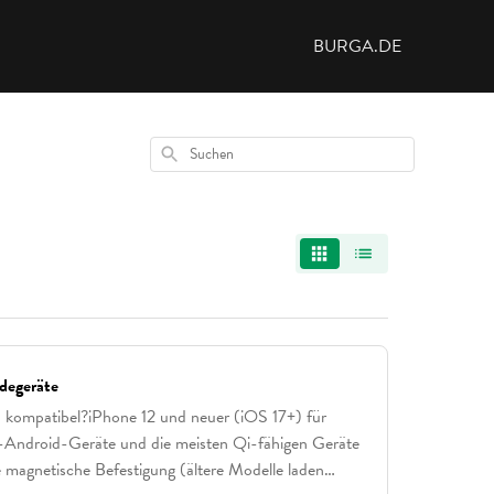
BURGA.DE
Suchen
degeräte
 kompatibel?iPhone 12 und neuer (iOS 17+) für
-Android-Geräte und die meisten Qi-fähigen Geräte
 magnetische Befestigung (ältere Modelle laden